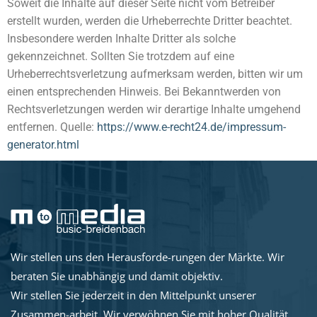
Soweit die Inhalte auf dieser Seite nicht vom Betreiber
erstellt wurden, werden die Urheberrechte Dritter beachtet.
Insbesondere werden Inhalte Dritter als solche
gekennzeichnet. Sollten Sie trotzdem auf eine
Urheberrechtsverletzung aufmerksam werden, bitten wir um
einen entsprechenden Hinweis. Bei Bekanntwerden von
Rechtsverletzungen werden wir derartige Inhalte umgehend
entfernen. Quelle:
https://www.e-recht24.de/impressum-
generator.html
Wir stellen uns den Herausforde-rungen der Märkte. Wir
beraten Sie unabhängig und damit objektiv.
Wir stellen Sie jederzeit in den Mittelpunkt unserer
Zusammen-arbeit. Wir verwöhnen Sie mit hoher Qualität